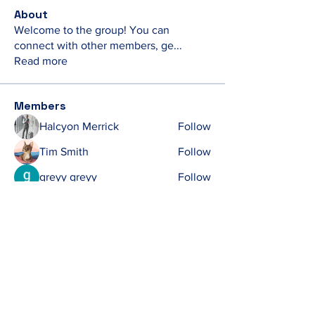
About
Welcome to the group! You can
connect with other members, ge
...
Read more
Members
Halcyon Merrick
Follow
Tim Smith
Follow
greyy greyy
Follow
Ken
Follow
Ken
michelharry
Follow
michelharry
See All Members (409)